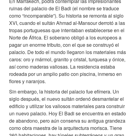
En Marrakech, podrá contemplar las impresionantes
ruinas del palacio de El Badi (el nombre se traduce
como “incomparable”). Su historia se remonta al siglo
XVI, cuando el sultán Ahmad al-Mansour derrotó a las
tropas portuguesas que intentaban establecerse en el
Norte de África. El soberano obligó a los europeos a
pagar un enorme tributo, con el que se construyó el
palacio. De todo el mundo llegaron los materiales más
caros: oro y mármol, granito y cristal, turquesa y ónice,
así como maderas valiosas. La residencia estaba
rodeada por un amplio patio con piscina, inmerso en
flores y naranjos.
Sin embargo, la historia del palacio fue efímera. Un
siglo después, el nuevo sultán ordenó desmantelar el
edificio y utilizar los valiosos materiales para construir
un nuevo palacio. Hoy El Badi se encuentra en estado
de abandono, pero aún conserva su antigua grandeza
como obra maestra de la arquitectura morisca. Tiene
360 habitaciones, hay túneles subterráneos y un gran