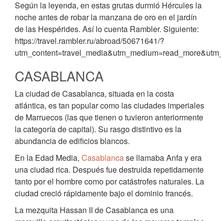
Según la leyenda, en estas grutas durmió Hércules la
noche antes de robar la manzana de oro en el jardín
de las Hespérides. Así lo cuenta Rambler. Siguiente:
https://travel.rambler.ru/abroad/50671641/?
utm_content=travel_media&utm_medium=read_more&utm_
CASABLANCA
La ciudad de Casablanca, situada en la costa
atlántica, es tan popular como las ciudades imperiales
de Marruecos (las que tienen o tuvieron anteriormente
la categoría de capital). Su rasgo distintivo es la
abundancia de edificios blancos.
En la Edad Media,
Casablanca
se llamaba Anfa y era
una ciudad rica. Después fue destruida repetidamente
tanto por el hombre como por catástrofes naturales. La
ciudad creció rápidamente bajo el dominio francés.
La mezquita Hassan II de Casablanca es una