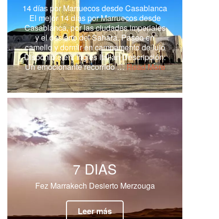
14 días por Marruecos desde Casablanca
El mejor 14 días por Marruecos desde
Casablanca, por las ciudades imperiales
y el desierto del Sahara. Paseo en
camello y dormir en campamento de lujo
Disponible en: Inglés Italian Descripción:
Un emocionante recorrido …
Read More
7 DIAS
Fez Marrakech Desierto Merzouga
Leer más