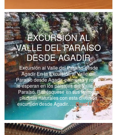
EXCURSIÓN AL
VALLE DEL PARAÍSO
DESDE AGADIR
Excursión al Valle del Paraíso desde
Agadir En la Excursión al Valle del
Paraíso desde Agadir, palmeras y rocas
le esperan en los paisajes del Valle del
Paraíso. Refrésquese en sus famosas
piscinas naturales con esta divertida
excursión desde Agadir. …
Read More