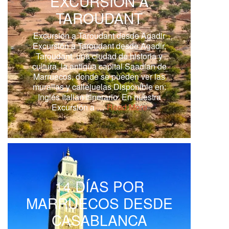
EXCURSIÓN A
TAROUDANT
Excursión a Taroudant desde Agadir
Excursión a Taroudant desde Agadir,
Taroudant, una ciudad de historia y
cultura, la antigua capital Saadian de
Marruecos, donde se pueden ver las
murallas y callejuelas Disponible en:
Inglés Italian Itinerario: En nuestra
Excursión a …
Read More
14 DÍAS POR
MARRUECOS DESDE
CASABLANCA