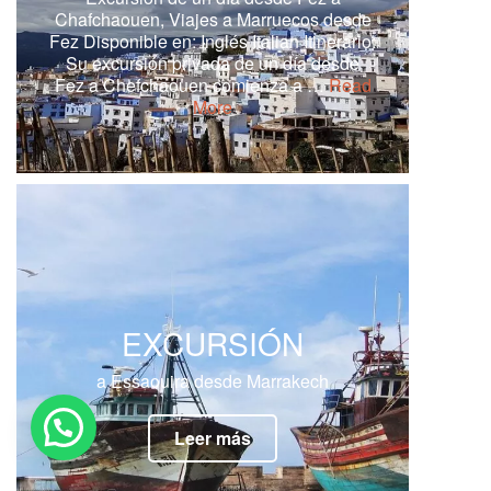
Chafchaouen, Viajes a Marruecos desde
Fez Disponible en: Inglés Italian Itinerario:
Su excursión privada de un día desde
Fez a Chefchaouen comienza a …
Read
More
EXCURSIÓN
a Essaouira desde Marrakech
Leer más