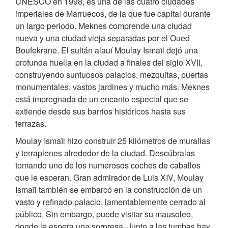
UNESCO en 1998, es una de las cuatro ciudades
imperiales de Marruecos, de la que fue capital durante
un largo periodo. Meknes comprende una ciudad
nueva y una ciudad vieja separadas por el Oued
Boufekrane. El sultán alauí Moulay Ismaïl dejó una
profunda huella en la ciudad a finales del siglo XVII,
construyendo suntuosos palacios, mezquitas, puertas
monumentales, vastos jardines y mucho más. Meknes
está impregnada de un encanto especial que se
extiende desde sus barrios históricos hasta sus
terrazas.
Moulay Ismaïl hizo construir 25 kilómetros de murallas
y terraplenes alrededor de la ciudad. Descúbralas
tomando uno de los numerosos coches de caballos
que le esperan. Gran admirador de Luis XIV, Moulay
Ismaïl también se embarcó en la construcción de un
vasto y refinado palacio, lamentablemente cerrado al
público. Sin embargo, puede visitar su mausoleo,
donde le espera una sorpresa. Junto a las tumbas hay