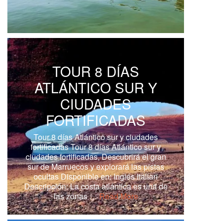
TOUR 8 DÍAS
ATLÁNTICO SUR Y
CIUDADES
FORTIFICADAS
Tour 8 días Atlántico sur y ciudades
fortificadas Tour 8 días Atlántico sur y
ciudades fortificadas, Descubrirá el gran
sur de Marruecos y explorará las pistas
ocultas Disponible en: Inglés Italian
Descripción: La costa atlántica es una de
las zonas …
Read More