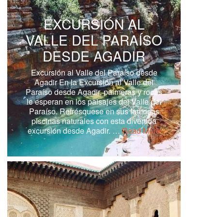
EXCURSIÓN AL
VALLE DEL PARAÍSO
DESDE AGADIR
Excursión al Valle del Paraíso desde
Agadir En la Excursión al Valle del
Paraíso desde Agadir, palmeras y rocas
le esperan en los paisajes del Valle del
Paraíso. Refrésquese en sus famosas
piscinas naturales con esta divertida
excursión desde Agadir. …
Read More