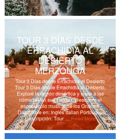
TOUR 3 DÍAS DESDE
ERRACHIDIA AL
DESIERTO
MERZOUGA
Tour 3 Días desde Errachidia al Desierto
Tour 3 Días desde Errachidia al Desierto,
Explore la región desértica y visite a los
nómadas en sus tiendas. Descubra el
espectáculo musical de los Gnaoua.
Disponible en: Inglés Italian Portouges
Descripción: Tour …
Read More