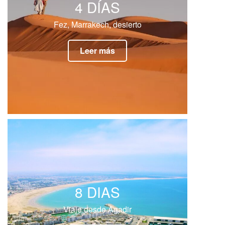
4 DÍAS
Fez, Marrakech, desierto
Leer más
8 DIAS
Viaje desde Agadir