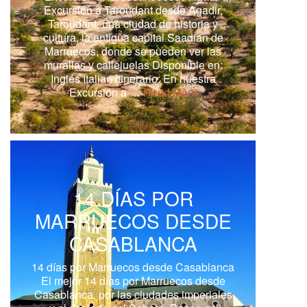
Excursión a Taroudant desde Agadir,
Taroudant, una ciudad de historia y
cultura, la antigua capital Saadian de
Marruecos, donde se pueden ver las
murallas y callejuelas Disponible en:
Inglés Italian Itinerario: En nuestra
Excursión a …
Read More
14 DÍAS POR
MARRUECOS DESDE
CASABLANCA
14 días por Marruecos desde Casablanca
El mejor 14 días por Marruecos desde
Casablanca, por las ciudades imperiales