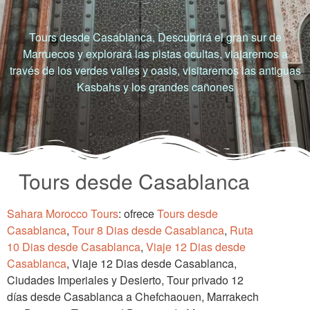
Tours desde Casablanca, Descubrirá el gran sur de
Marruecos y explorará las pistas ocultas, viajaremos a
través de los verdes valles y oasis, visitaremos las antiguas
Kasbahs y los grandes cañones
Tours desde Casablanca
Sahara Morocco Tours
: ofrece
Tours desde
Casablanca
,
Tour 8 Dias desde Casablanca
,
Ruta
10 Dias desde Casablanca
,
Viaje 12 Dias desde
Casablanca
, Viaje 12 Dias desde Casablanca,
Ciudades Imperiales y Desierto, Tour privado 12
días desde Casablanca a Chefchaouen, Marrakech