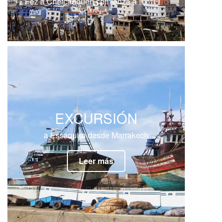
Fez a Chefchaouen comienza a …
Read
More
EXCURSIÓN
a Essaouira desde Marrakech
Leer más