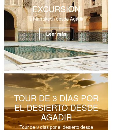
EXCURSION
a Marrakech desde Agadir
Leer más
TOUR DE 3 DÍAS POR
EL DESIERTO DESDE
AGADIR
Tour de 3 días por el desierto desde