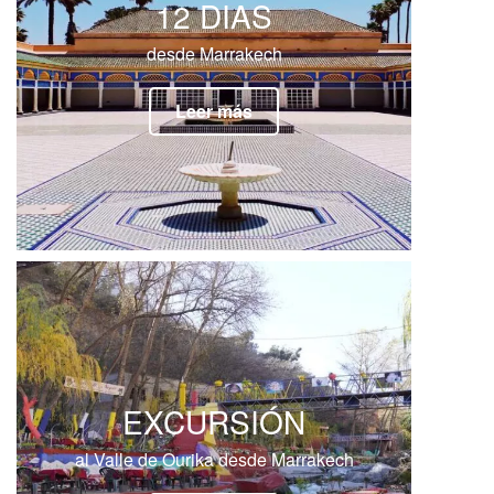
12 DIAS
desde Marrakech
Leer más
EXCURSIÓN
al Valle de Ourika desde Marrakech