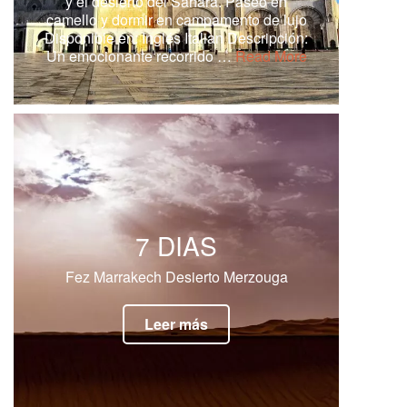
y el desierto del Sahara. Paseo en
camello y dormir en campamento de lujo
Disponible en: Inglés Italian Descripción:
Un emocionante recorrido …
Read More
7 DIAS
Fez Marrakech Desierto Merzouga
Leer más