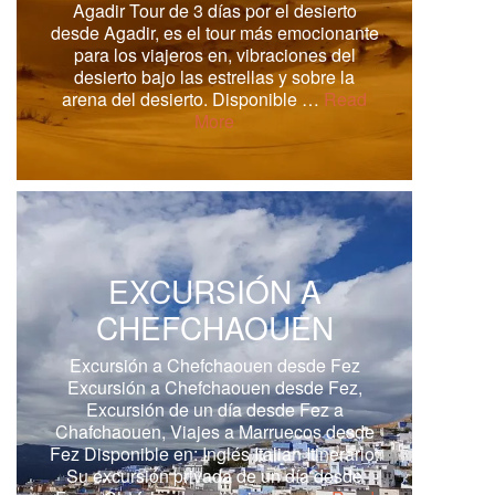
Agadir Tour de 3 días por el desierto
desde Agadir, es el tour más emocionante
para los viajeros en, vibraciones del
desierto bajo las estrellas y sobre la
arena del desierto. Disponible …
Read
More
EXCURSIÓN A
CHEFCHAOUEN
Excursión a Chefchaouen desde Fez
Excursión a Chefchaouen desde Fez,
Excursión de un día desde Fez a
Chafchaouen, Viajes a Marruecos desde
Fez Disponible en: Inglés Italian Itinerario:
Su excursión privada de un día desde