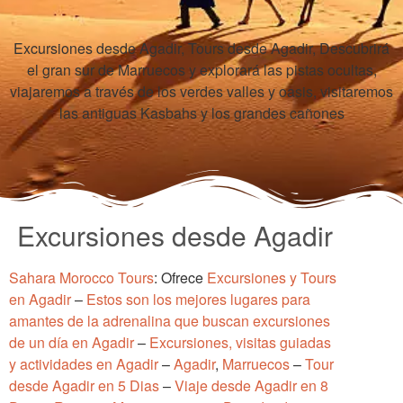
Excursiones desde Agadir, Tours desde Agadir, Descubrirá
el gran sur de Marruecos y explorará las pistas ocultas,
viajaremos a través de los verdes valles y oasis, visitaremos
las antiguas Kasbahs y los grandes cañones
Excursiones desde Agadir
Sahara Morocco Tours
: Ofrece
Excursiones y Tours
en Agadir
–
Estos son los mejores lugares para
amantes de la adrenalina que buscan excursiones
de un día en Agadir
–
Excursiones, visitas guiadas
y actividades en Agadir
–
Agadir
,
Marruecos
–
Tour
desde Agadir en 5 Dias
–
Viaje desde Agadir en 8