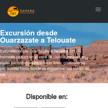
Toggl
navig
Excursión desde
Ouarzazate a Telouate
Excursión desde Ouarzazate a Telouate, un
hermoso paisaje en el valle de Ounila, paradas en
vistas panorámicas para hacer fotos, continuamos
por la pista hasta donde se encuentran las minas de
sal.
Disponible en: