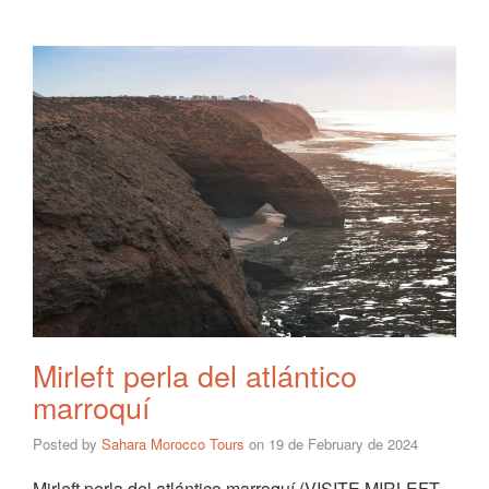
Mirleft perla del atlántico
marroquí
Posted by
Sahara Morocco Tours
on
19 de February de 2024
Mirleft perla del atlántico marroquí (VISITE MIRLEFT