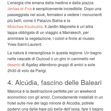
L’energia che emana dalla medina e dalla piazza
Jemaa el-Fna
è semplicemente incredibile. Dopo una
passeggiata nei souk, fermatevi a vedere i monumenti
più belli, come il Palazzo Bahia e la
Moschea Koutoubia
. Il Jardin Majorelle è un’altra
tappa obbligata di un viaggio a Marrakech, per
ammirare la vegetazione, i colori e finire al museo
Yves-Saint-Laurent.
La natura è meravigliosa in questa regione. Un bagno
nelle cascate di Ouzoud o un giro in cammello nel
deserto
di Agafay attendono gruppi di amici a sole
2h30 di volo da Parigi.
4. Alcúdia, fascino delle Baleari
Maiorca è la destinazione perfetta per un weekend
economico con gli amici. Comodamente installati in un
hotel sulle rive del lago minore di Alcúdia, potrete
godervi una delle baie più belle dell’isola, fare il bagno