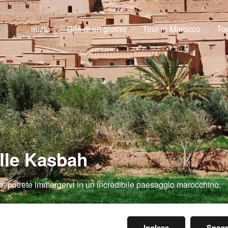
inizio
Gite di un giorno
Tour in Marocco
Tou
lle Kasbah
 potrete immergervi in un incredibile paesaggio marocchino.
Inglese
Spagn