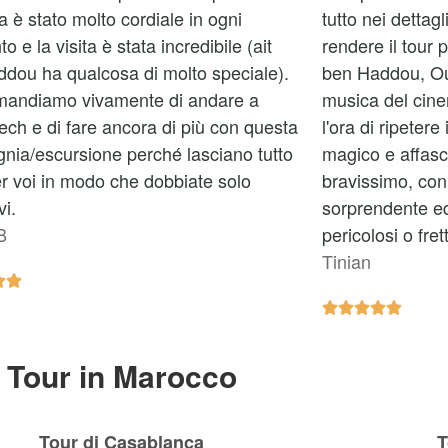
ta è stato molto cordiale in ogni
tutto nei dettag
 e la visita è stata incredibile (ait
rendere il tour 
dou ha qualcosa di molto speciale).
ben Haddou, Ou
andiamo vivamente di andare a
musica del cine
ch e di fare ancora di più con questa
l'ora di ripetere
nia/escursione perché lasciano tutto
magico e affasc
er voi in modo che dobbiate solo
bravissimo, con 
vi.
sorprendente ed 
B
pericolosi o fret
Tinian







Tour in Marocco
Tour di Casablanca
T