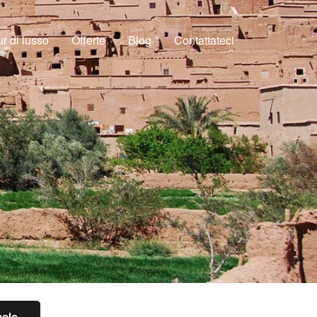
r di lusso
Offerte
Blog
Contattateci
olo