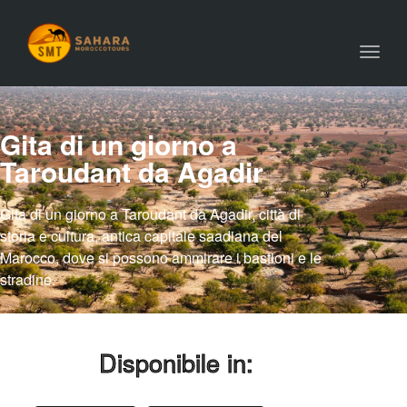
Toggl
navig
Gita di un giorno a
Taroudant da Agadir
Gita di un giorno a Taroudant da Agadir, città di
storia e cultura, antica capitale saadiana del
Marocco, dove si possono ammirare i bastioni e le
stradine.
Disponibile in: