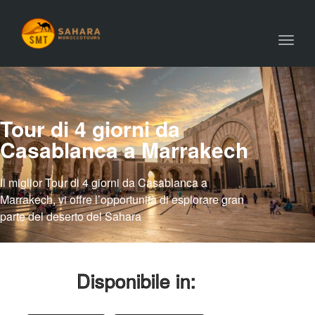
Toggl
navig
Tour di 4 giorni da
Casablanca a Marrakech
Il miglior Tour di 4 giorni da Casablanca a
Marrakech, vi offre l’opportunità di esplorare gran
parte del deserto del Sahara
Disponibile in: