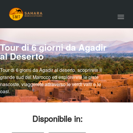
Toggl
navig
Tour di 6 giorni da Agadir
al Deserto
Tour di 6 giorni da Agadir al deserto, scoprirete il
grande sud del Marocco ed esplorerete le piste
nascoste, viaggerete attraverso le verdi valli e le
oasi.
Disponibile in: