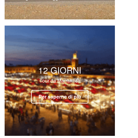
QUAD E BUGGY NEL
DESERTO
Escursione in quad e buggy nel deserto
Escursione in quad e buggy nel deserto di
Merzouga, dune dell’Erg Chebbi, oasi,
famiglie nomadi, osservazione del
tramonto sulle impressionanti dune.
Disponibile in: Inglese Spagnolo
Escursione in quad e buggy: Specializzati
in Escursione …
Read More
12 GIORNI
Tour da Marrakech
Per saperne di più