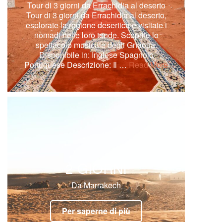
Tour di 3 giorni da Errachidia al deserto
Tour di 3 giorni da Errachidia al deserto,
esplorate la regione desertica e visitate i
nomadi nelle loro tende. Scoprite lo
spettacolo musicale degli Gnaoua.
Disponibile in: Inglese Spagnolo
Portuguese Descrizione: Il …
Read More
2 GIORNI
Da Marrakech
Per saperne di più