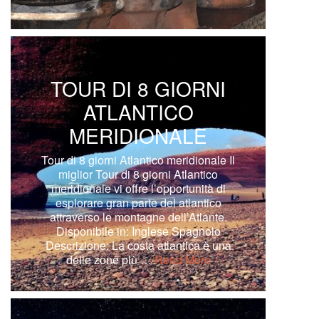
TOUR DI 8 GIORNI
ATLANTICO
MERIDIONALE
Tour di 8 giorni Atlantico meridionale Il
miglior Tour di 8 giorni Atlantico
meridionale vi offre l’opportunità di
esplorare gran parte del atlantico
attraverso le montagne dell’Atlante.
Disponibile in: Inglese Spagnolo
Descrizione: La costa atlantica è una
delle zone più …
Read More