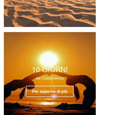
TOUR DEL DESERTO
DI 7 GIORNI DA FES A
MARRAKECH
Tour del deserto di 7 giorni da Fes a
Marrakech Tour del deserto di 7 giorni da
Fes a Marrakech attraverso il deserto del
Sahara, visitando le impressionanti dune
dell’erg chebbi e le gole del Todra.
Disponibile in: Inglese Spagnolo …
Read
More
10 GIORNI
da Casablanca
Per saperne di più