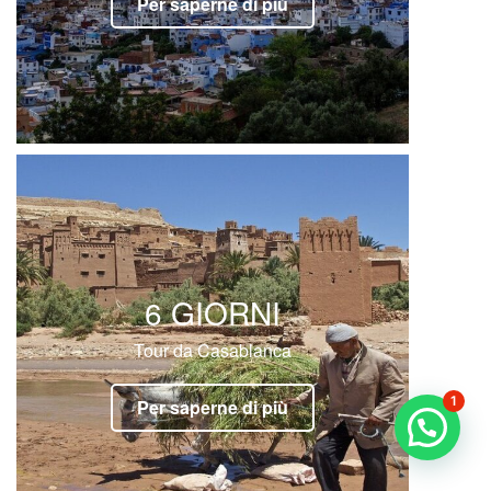
Per saperne di più
6 GIORNI
Tour da Casablanca
1
Per saperne di più