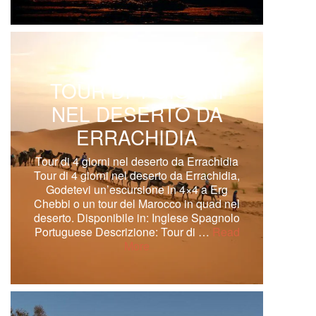
TOUR DI 4 GIORNI
NEL DESERTO DA
ERRACHIDIA
Tour di 4 giorni nel deserto da Errachidia
Tour di 4 giorni nel deserto da Errachidia,
Godetevi un’escursione in 4×4 a Erg
Chebbi o un tour del Marocco in quad nel
deserto. Disponibile in: Inglese Spagnolo
Portuguese Descrizione: Tour di …
Read
More