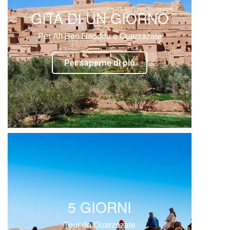
GITA DI UN GIORNO
Per Ait Ben Haddou e Ouarzazate
Per saperne di più
5 GIORNI
Tour da Ouarzazate