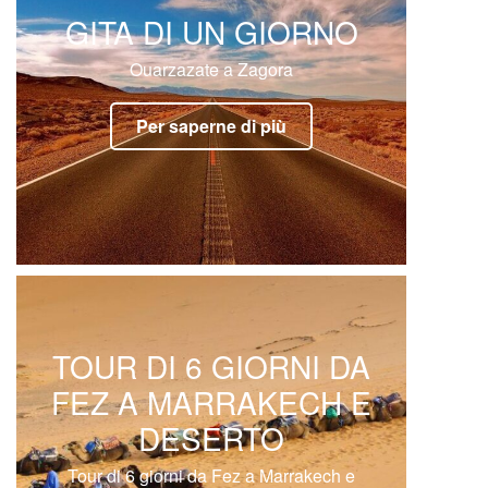
GITA DI UN GIORNO
Ouarzazate a Zagora
Per saperne di più
TOUR DI 6 GIORNI DA
FEZ A MARRAKECH E
DESERTO
Tour di 6 giorni da Fez a Marrakech e