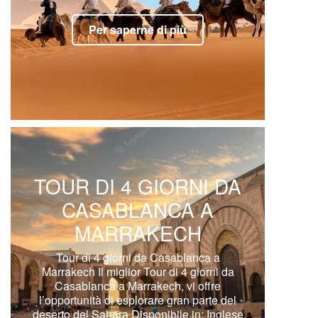
Per saperne di più
TOUR DI 4 GIORNI DA
CASABLANCA A
MARRAKECH
Tour di 4 giorni da Casablanca a
Marrakech Il miglior Tour di 4 giorni da
Casablanca a Marrakech, vi offre
l’opportunità di esplorare gran parte del
deserto del Sahara Disponibile in: Inglese