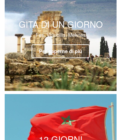
GITA DI UN GIORNO
Fes, Volubilis, Meknes
Per saperne di più
12 GIORNI