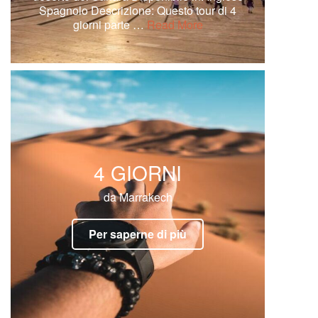
Spagnolo Descrizione: Questo tour di 4
giorni parte …
Read More
4 GIORNI
da Marrakech
Per saperne di più