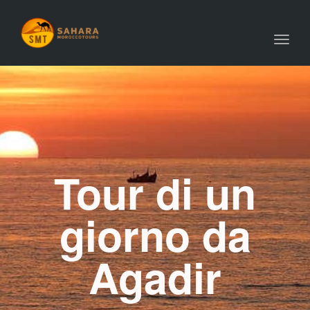
Toggl
navig
Tour di un
giorno da
Agadir