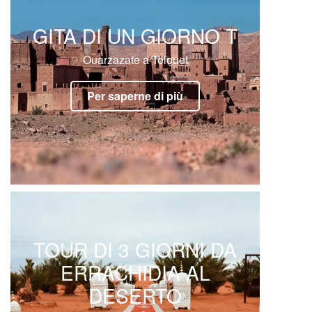
GITA DI UN GIORNO T
Ouarzazate a Telouet
Per saperne di più
TOUR DI 3 GIORNI DA
ERRACHIDIA AL
DESERTO