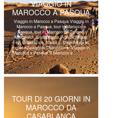
VIAGGIO IN
MAROCCO A PASQUA
Viaggio in Marocco a Pasqua Viaggio in
Marocco a Pasqua, tour in Marocco a
Pasqua, tour in Marocco da Tangeri,
Marrakech, Casablanca, Agadir, Rabat,
Fez, Ouarzazate, Nador… Disponibile in:
Inglese Spagnolo Descrizione: Viaggio in
Marocco a Pasqua: Il Marocco è …
Read
More
TOUR DI 20 GIORNI IN
MAROCCO DA
CASABLANCA