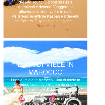
deserto Tour di 6 giorni da Fez a
Marrakech e deserto. Viaggeremo
attraverso le verdi valli e le oasi,
visiteremo le antiche Kasbah e il deserto
del Sahara. Disponibile in: Inglese …
Read More
LUNA DI MIELE IN
MAROCCO
Luna di miele in Marocco Luna di miele in
Marocco, lasciatevi stregare da questo
meraviglioso mare di dune, godetevi il
tramonto e l’alba e trascorrete la notte in
un’autentica tenda in mezzo al deserto
sotto il cielo stellato. Disponibile in: …