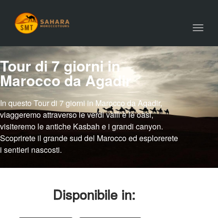
Toggl
navig
Tour di 7 giorni in
Marocco da Agadir
In questo Tour di 7 giorni in Marocco da Agadir,
viaggeremo attraverso le verdi valli e le oasi,
visiteremo le antiche Kasbah e i grandi canyon.
Scoprirete il grande sud del Marocco ed esplorerete
i sentieri nascosti.
Disponibile in: