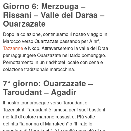
Giorno 6: Merzouga –
Rissani – Valle del Daraa –
Ouarzazate
Dopo la colazione, continuiamo il nostro viaggio in
Marocco verso Ouarzazate passando per Alnif,
Tazzarine
e Nkob. Attraverseremo la valle del Draa
per raggiungere Ouarzazate nel tardo pomeriggio.
Pernottamento in un riad/hotel locale con cena e
colazione tradizionale marocchina.
7° giorno: Ouarzazate –
Taroudant – Agadir
Il nostro tour prosegue verso Taroudant e
Tazenakht. Taroudant è famosa per i suoi bastioni
merlati di colore marrone rossastro. Più volte
definita “la nonna di Marrakech” o “il fratello
maggiore di Marrakech”, è in realtà poco più di un