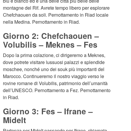
blu e bianco ed è una delle città più belle delle
montagne del Rif. Avrete tempo libero per esplorare
Chefchaouen da soli. Pernottamento in Riad locale
nella Medina. Pernottamento in Riad.
Giorno 2: Chefchaouen –
Volubilis – Meknes – Fes
Dopo la prima colazione, ci dirigeremo a Meknes,
dove potrete visitare lussuosi palazzi e splendide
moschee, nonché uno dei souk più importanti del
Marocco. Continueremo il nostro viaggio verso le
rovine romane di Volubilis, patrimonio dell’umanità
dell’UNESCO. Pernottamento a Fez. Pernottamento
in Riad.
Giorno 3: Fes – Ifrane –
Midelt
Partenza per Midelt passando per Ifrane, chiamata