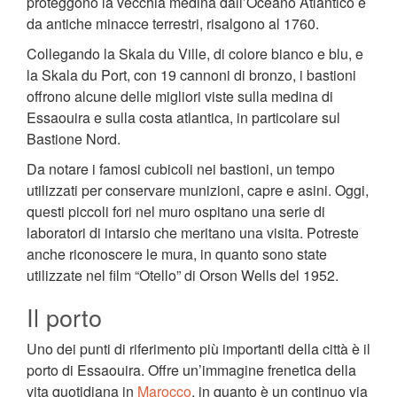
proteggono la vecchia medina dall’Oceano Atlantico e
da antiche minacce terrestri, risalgono al 1760.
Collegando la Skala du Ville, di colore bianco e blu, e
la Skala du Port, con 19 cannoni di bronzo, i bastioni
offrono alcune delle migliori viste sulla medina di
Essaouira e sulla costa atlantica, in particolare sul
Bastione Nord.
Da notare i famosi cubicoli nei bastioni, un tempo
utilizzati per conservare munizioni, capre e asini. Oggi,
questi piccoli fori nel muro ospitano una serie di
laboratori di intarsio che meritano una visita. Potreste
anche riconoscere le mura, in quanto sono state
utilizzate nel film “Otello” di Orson Wells del 1952.
Il porto
Uno dei punti di riferimento più importanti della città è il
porto di Essaouira. Offre un’immagine frenetica della
vita quotidiana in
Marocco
, in quanto è un continuo via