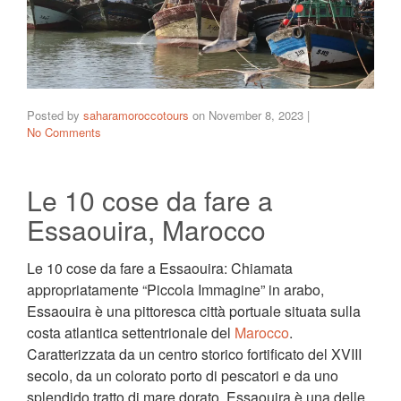
Posted by
saharamoroccotours
on
November 8, 2023
|
No Comments
Le 10 cose da fare a
Essaouira, Marocco
Le 10 cose da fare a Essaouira: Chiamata
appropriatamente “Piccola Immagine” in arabo,
Essaouira è una pittoresca città portuale situata sulla
costa atlantica settentrionale del
Marocco
.
Caratterizzata da un centro storico fortificato del XVIII
secolo, da un colorato porto di pescatori e da uno
splendido tratto di mare dorato, Essaouira è una delle